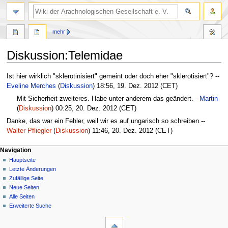
mehr
Diskussion
:
Telemidae
Zur
Zur
Ist hier wirklich "sklerotinisiert" gemeint oder doch eher "sklerotisiert"? --
Navigation
Suche
Eveline Merches
(
Diskussion
) 18:56, 19. Dez. 2012 (CET)
springen
springen
Mit Sicherheit zweiteres. Habe unter anderem das geändert. --
Martin
(
Diskussion
) 00:25, 20. Dez. 2012 (CET)
Danke, das war ein Fehler, weil wir es auf ungarisch so schreiben.--
Walter Pfliegler
(
Diskussion
) 11:46, 20. Dez. 2012 (CET)
Navigation
Hauptseite
Letzte Änderungen
Zufällige Seite
Neue Seiten
Alle Seiten
Erweiterte Suche