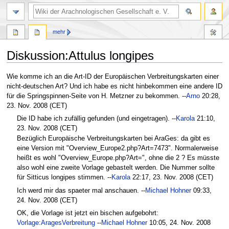
mehr
Diskussion
:
Attulus longipes
Zur
Zur
Wie komme ich an die Art-ID der Europäischen Verbreitungskarten einer
Navigation
Suche
nicht-deutschen Art? Und ich habe es nicht hinbekommen eine andere ID
springen
springen
für die Springspinnen-Seite von H. Metzner zu bekommen. --
Arno
20:28,
23. Nov. 2008 (CET)
Die ID habe ich zufällig gefunden (und eingetragen). --
Karola
21:10,
23. Nov. 2008 (CET)
Bezüglich Europäische Verbreitungskarten bei AraGes: da gibt es
eine Version mit "Overview_Europe2.php?Art=7473". Normalerweise
heißt es wohl "Overview_Europe.php?Art=", ohne die 2 ? Es müsste
also wohl eine zweite Vorlage gebastelt werden. Die Nummer sollte
für Sitticus longipes stimmen. --
Karola
22:17, 23. Nov. 2008 (CET)
Ich werd mir das spaeter mal anschauen. --
Michael Hohner
09:33,
24. Nov. 2008 (CET)
OK, die Vorlage ist jetzt ein bischen aufgebohrt:
Vorlage:AragesVerbreitung
--
Michael Hohner
10:05, 24. Nov. 2008