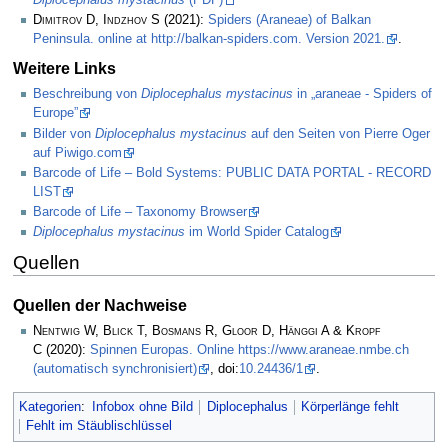
Dimitrov D, Indzhov S
(2021):
Spiders (Araneae) of Balkan
Peninsula. online at http://balkan-spiders.com. Version 2021.
.
Weitere Links
Beschreibung von
Diplocephalus mystacinus
in „araneae - Spiders of
Europe”
Bilder von
Diplocephalus mystacinus
auf den Seiten von Pierre Oger
auf Piwigo.com
Barcode of Life – Bold Systems: PUBLIC DATA PORTAL - RECORD
LIST
Barcode of Life – Taxonomy Browser
Diplocephalus mystacinus
im World Spider Catalog
Quellen
Quellen der Nachweise
Nentwig W, Blick T, Bosmans R, Gloor D, Hänggi A & Kropf
C
(2020):
Spinnen Europas. Online https://www.araneae.nmbe.ch
(automatisch synchronisiert)
, doi:
10.24436/1
.
Kategorien
:
Infobox ohne Bild
Diplocephalus
Körperlänge fehlt
Fehlt im Stäublischlüssel