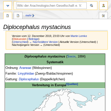
mehr
Diplocephalus mystacinus
Version vom 12. Dezember 2019, 23:03 Uhr von
Martin Lemke
(
Diskussion
|
Beiträge
)
(
Unterschied
)
← Nächstältere Version
| Aktuelle Version (Unterschied) |
Nächstjüngere Version → (Unterschied)
Zur
Zur
Diplocephalus mystacinus
(
Simon
, 1884)
Navigation
Suche
Systematik
springen
springen
Ordnung:
Araneae
(Webspinnen)
Familie:
Linyphiidae
(Zwerg-/Baldachinspinnen)
Gattung:
Diplocephalus
(Doppelköpfchen)
[Quellen]
Verbreitung in Europa