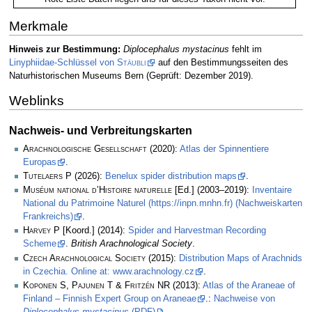
Merkmale
Hinweis zur Bestimmung:
Diplocephalus mystacinus
fehlt im
Linyphiidae-Schlüssel von
Stäubli
auf den Bestimmungsseiten des
Naturhistorischen Museums Bern (Geprüft: Dezember 2019).
Weblinks
Nachweis- und Verbreitungskarten
Arachnologische Gesellschaft
(2020):
Atlas der Spinnentiere
Europas
.
Tutelaers P
(2026):
Benelux spider distribution maps
.
Muséum national d’Histoire naturelle
[Ed.] (2003–2019):
Inventaire
National du Patrimoine Naturel (https://inpn.mnhn.fr) (Nachweiskarten
Frankreichs)
.
Harvey P
[Koord.] (2014):
Spider and Harvestman Recording
Scheme
.
British Arachnological Society
.
Czech Arachnological Society
(2015):
Distribution Maps of Arachnids
in Czechia. Online at: www.arachnology.cz
.
Koponen S, Pajunen T & Fritzén NR
(2013):
Atlas of the Araneae of
Finland – Finnish Expert Group on Araneae
.:
Nachweise von
Diplocephalus mystacinus
(PDF)