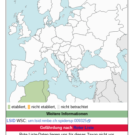
etabliert,
nicht etabliert,
nicht betrachtet
Weitere Informationen
LSID
WSC:
urn:lsid:nmbe.ch:spidersp:009325
Gefährdung nach
Roter Liste
Rote Liste-Daten liegen uns für dieses Taxon nicht vor.