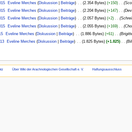
015
‎
Eveline Merches
Diskussion
Beiträge
‎
2.354 Bytes
+150
‎
Sco
015
‎
Eveline Merches
Diskussion
Beiträge
‎
2.204 Bytes
+147
‎
Dev
015
‎
Eveline Merches
Diskussion
Beiträge
‎
2.057 Bytes
+2
‎
Schrei
015
‎
Eveline Merches
Diskussion
Beiträge
‎
2.055 Bytes
+169
‎
Cho
15
‎
Eveline Merches
Diskussion
Beiträge
‎
1.886 Bytes
+61
‎
Brigit
013
‎
Eveline Merches
Diskussion
Beiträge
‎
1.825 Bytes
+1.825
‎
Bi
tz
Über Wiki der Arachnologischen Gesellschaft e. V.
Haftungsausschluss