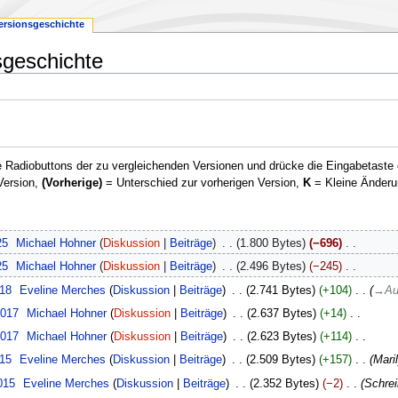
ersionsgeschichte
sgeschichte
 Radiobuttons der zu vergleichenden Versionen und drücke die Eingabetaste 
Version,
(Vorherige)
= Unterschied zur vorherigen Version,
K
= Kleine Änderu
25
‎
Michael Hohner
Diskussion
Beiträge
‎
1.800 Bytes
−696
‎
25
‎
Michael Hohner
Diskussion
Beiträge
‎
2.496 Bytes
−245
‎
018
‎
Eveline Merches
Diskussion
Beiträge
‎
2.741 Bytes
+104
‎
→
Au
2017
‎
Michael Hohner
Diskussion
Beiträge
‎
2.637 Bytes
+14
‎
2017
‎
Michael Hohner
Diskussion
Beiträge
‎
2.623 Bytes
+114
‎
015
‎
Eveline Merches
Diskussion
Beiträge
‎
2.509 Bytes
+157
‎
Mari
015
‎
Eveline Merches
Diskussion
Beiträge
‎
2.352 Bytes
−2
‎
Schrei