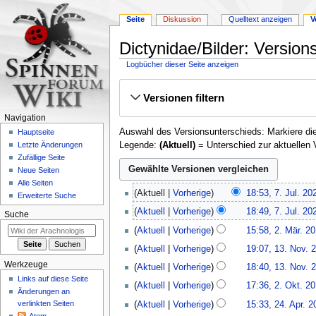
Seite
Diskussion
Quelltext anzeigen
V
Dictynidae/Bilder: Version
Logbücher dieser Seite anzeigen
Zur
Zur
Versionen filtern
Navigation
Suche
springen
springen
Navigation
Auswahl des Versionsunterschieds: Markiere die
Hauptseite
Legende:
(Aktuell)
= Unterschied zur aktuellen 
Letzte Änderungen
Zufällige Seite
Neue Seiten
Alle Seiten
7.
Aktuell
Vorherige
18:53, 7. Jul. 20
Erweiterte Suche
Juli
K
Aktuell
Vorherige
18:49, 7. Jul. 20
2025
Suche
e
K
2.
Aktuell
Vorherige
15:58, 2. Mär. 2
i
e
März
13.
n
Aktuell
Vorherige
19:07, 13. Nov. 
i
2018
November
e
K
n
Werkzeuge
Aktuell
Vorherige
18:40, 13. Nov. 
2017
B
e
e
Links auf diese Seite
K
2.
Aktuell
Vorherige
17:36, 2. Okt. 2
e
i
B
Änderungen an
e
Oktober
24.
a
n
verlinkten Seiten
Aktuell
Vorherige
15:33, 24. Apr. 2
e
i
2015
April
r
e