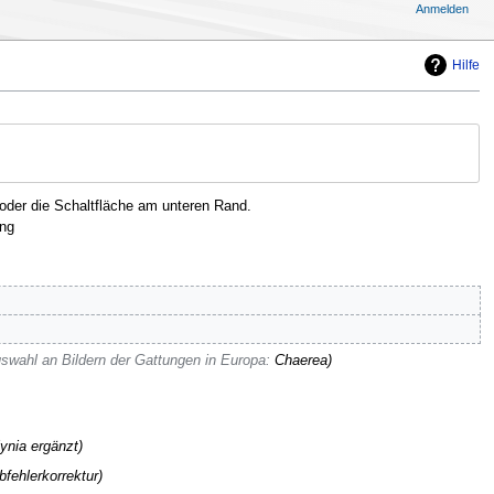
Anmelden
Hilfe
oder die Schaltfläche am unteren Rand.
ng
swahl an Bildern der Gattungen in Europa
:
Chaerea
lynia ergänzt
bfehlerkorrektur