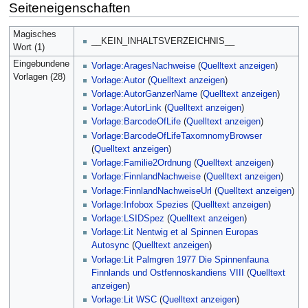
Seiteneigenschaften
Magisches
__KEIN_INHALTSVERZEICHNIS__
Wort (1)
Eingebundene
Vorlage:AragesNachweise
(
Quelltext anzeigen
)
Vorlagen (28)
Vorlage:Autor
(
Quelltext anzeigen
)
Vorlage:AutorGanzerName
(
Quelltext anzeigen
)
Vorlage:AutorLink
(
Quelltext anzeigen
)
Vorlage:BarcodeOfLife
(
Quelltext anzeigen
)
Vorlage:BarcodeOfLifeTaxomnomyBrowser
(
Quelltext anzeigen
)
Vorlage:Familie2Ordnung
(
Quelltext anzeigen
)
Vorlage:FinnlandNachweise
(
Quelltext anzeigen
)
Vorlage:FinnlandNachweiseUrl
(
Quelltext anzeigen
)
Vorlage:Infobox Spezies
(
Quelltext anzeigen
)
Vorlage:LSIDSpez
(
Quelltext anzeigen
)
Vorlage:Lit Nentwig et al Spinnen Europas
Autosync
(
Quelltext anzeigen
)
Vorlage:Lit Palmgren 1977 Die Spinnenfauna
Finnlands und Ostfennoskandiens VIII
(
Quelltext
anzeigen
)
Vorlage:Lit WSC
(
Quelltext anzeigen
)