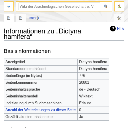
mehr
Hilfe
Informationen zu „Dictyna
hamifera“
Zur
Zur
Basisinformationen
Navigation
Suche
springen
springen
Anzeigetitel
Dictyna hamifera
Standardsortierschlüssel
Dictyna hamifera
Seitenlänge (in Bytes)
776
Seitenkennnummer
20801
Seiteninhaltssprache
de - Deutsch
Seiteninhaltsmodell
Wikitext
Indizierung durch Suchmaschinen
Erlaubt
Anzahl der Weiterleitungen zu dieser Seite
0
Gezählt als eine Inhaltsseite
Ja