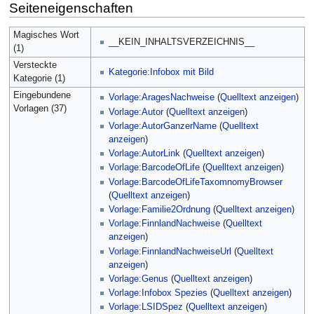
Seiteneigenschaften
Magisches Wort
__KEIN_INHALTSVERZEICHNIS__
(1)
Versteckte
Kategorie:Infobox mit Bild
Kategorie (1)
Eingebundene
Vorlage:AragesNachweise
(
Quelltext anzeigen
)
Vorlagen (37)
Vorlage:Autor
(
Quelltext anzeigen
)
Vorlage:AutorGanzerName
(
Quelltext
anzeigen
)
Vorlage:AutorLink
(
Quelltext anzeigen
)
Vorlage:BarcodeOfLife
(
Quelltext anzeigen
)
Vorlage:BarcodeOfLifeTaxomnomyBrowser
(
Quelltext anzeigen
)
Vorlage:Familie2Ordnung
(
Quelltext anzeigen
)
Vorlage:FinnlandNachweise
(
Quelltext
anzeigen
)
Vorlage:FinnlandNachweiseUrl
(
Quelltext
anzeigen
)
Vorlage:Genus
(
Quelltext anzeigen
)
Vorlage:Infobox Spezies
(
Quelltext anzeigen
)
Vorlage:LSIDSpez
(
Quelltext anzeigen
)