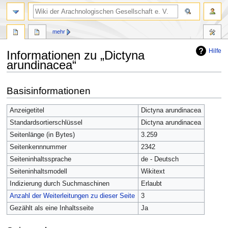
mehr
Hilfe
Informationen zu „Dictyna
arundinacea“
Zur
Zur
Basisinformationen
Navigation
Suche
springen
springen
Anzeigetitel
Dictyna arundinacea
Standardsortierschlüssel
Dictyna arundinacea
Seitenlänge (in Bytes)
3.259
Seitenkennnummer
2342
Seiteninhaltssprache
de - Deutsch
Seiteninhaltsmodell
Wikitext
Indizierung durch Suchmaschinen
Erlaubt
Anzahl der Weiterleitungen zu dieser Seite
3
Gezählt als eine Inhaltsseite
Ja