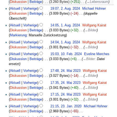
Diskussion
Beiträge
‎
3.260 Bytes
+251
‎
→
Lebensraum
2.
Aktuell
Vorherige
19:07, 2. Aug. 2024
‎
Michael Hohner
August
Diskussion
Beiträge
‎
3.009 Bytes
−24
‎
doppelte
2024
Überschrift
1.
Aktuell
Vorherige
14:05, 1. Aug. 2024
‎
Wolfgang Kairat
August
Diskussion
Beiträge
‎
3.033 Bytes
+32
‎
→
Bilder
2024
Markierung
:
Manuelle Zurücksetzung
Aktuell
Vorherige
14:04, 1. Aug. 2024
‎
Wolfgang Kairat
Diskussion
Beiträge
‎
3.001 Bytes
−32
‎
→
Bilder
10.
Aktuell
Vorherige
15:03, 10. Feb. 2024
‎
Eveline Merches
Februar
Diskussion
Beiträge
‎
3.033 Bytes
+6
‎
→
Bilder
:
Datei
2024
ersetzt
24.
Aktuell
Vorherige
17:48, 24. Mai 2023
‎
Wolfgang Kairat
Mai
Diskussion
Beiträge
‎
3.027 Bytes
−14
‎
→
Bilder
2023
Aktuell
Vorherige
17:35, 24. Mai 2023
‎
Wolfgang Kairat
Diskussion
Beiträge
‎
3.041 Bytes
+40
‎
→
Bilder
Aktuell
Vorherige
17:15, 24. Mai 2023
‎
Wolfgang Kairat
Diskussion
Beiträge
‎
3.001 Bytes
+32
‎
→
Bilder
23.
Aktuell
Vorherige
21:15, 23. Jan. 2020
‎
Michael Hohner
Januar
Diskussion
Beiträge
‎
2.969 Bytes
−65
‎
2020
K
4.