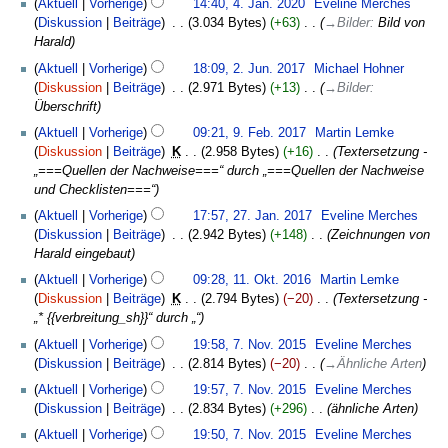
Aktuell
Vorherige
14:40, 4. Jan. 2020
‎
Eveline Merches
e
Januar
Diskussion
Beiträge
‎
3.034 Bytes
+63
‎
→
Bilder
:
Bild von
i
2020
Harald
n
2.
Aktuell
Vorherige
18:09, 2. Jun. 2017
‎
Michael Hohner
e
Juni
Diskussion
Beiträge
‎
2.971 Bytes
+13
‎
→
Bilder
:
B
2017
Überschrift
e
9.
a
Aktuell
Vorherige
09:21, 9. Feb. 2017
‎
Martin Lemke
Februar
r
Diskussion
Beiträge
‎
K
2.958 Bytes
+16
‎
Textersetzung -
2017
b
„===Quellen der Nachweise===“ durch „===Quellen der Nachweise
e
und Checklisten===“
i
27.
Aktuell
Vorherige
17:57, 27. Jan. 2017
‎
Eveline Merches
t
Januar
Diskussion
Beiträge
‎
2.942 Bytes
+148
‎
Zeichnungen von
u
2017
Harald eingebaut
n
11.
Aktuell
Vorherige
09:28, 11. Okt. 2016
‎
Martin Lemke
g
Oktober
Diskussion
Beiträge
‎
K
2.794 Bytes
−20
‎
Textersetzung -
s
2016
„* {{verbreitung_sh}}“ durch „“
z
7.
u
Aktuell
Vorherige
19:58, 7. Nov. 2015
‎
Eveline Merches
November
s
Diskussion
Beiträge
‎
2.814 Bytes
−20
‎
→
Ähnliche Arten
2015
a
Aktuell
Vorherige
19:57, 7. Nov. 2015
‎
Eveline Merches
m
Diskussion
Beiträge
‎
2.834 Bytes
+296
‎
ähnliche Arten
m
e
Aktuell
Vorherige
19:50, 7. Nov. 2015
‎
Eveline Merches