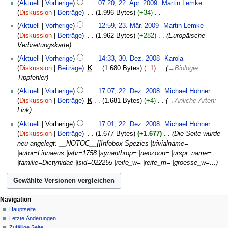
a
B
s
g
Aktuell
Vorherige
07:20, 22. Apr. 2009
‎
Martin Lemke
n
r
April
s
e
a
Diskussion
Beiträge
‎
1.996 Bytes
+34
‎
f
b
2009
s
a
m
K
23.
a
Aktuell
Vorherige
12:59, 23. Mär. 2009
‎
Martin Lemke
e
u
r
m
e
März
s
Diskussion
Beiträge
‎
1.962 Bytes
+282
‎
Europäische
i
n
b
e
i
2009
s
Verbreitungskarte
t
g
e
n
n
u
30.
u
Aktuell
Vorherige
14:33, 30. Dez. 2008
‎
Karola
i
f
e
n
Dezember
n
Diskussion
Beiträge
‎
K
1.680 Bytes
−1
‎
→
Biologie
:
t
a
B
g
2008
g
Tippfehler
u
s
e
s
22.
n
s
a
Aktuell
Vorherige
17:07, 22. Dez. 2008
‎
Michael Hohner
z
Dezember
g
u
r
Diskussion
Beiträge
‎
K
1.681 Bytes
+4
‎
→
Änliche Arten
:
u
2008
s
n
b
Link
s
z
g
e
a
Aktuell
Vorherige
17:01, 22. Dez. 2008
‎
Michael Hohner
u
i
m
Diskussion
Beiträge
‎
1.677 Bytes
+1.677
‎
Die Seite wurde
s
t
m
neu angelegt: __NOTOC__{{Infobox Spezies |trivialname=
a
u
e
|autor=Linnaeus |jahr=1758 |synanthrop= |neozoon= |urspr_name=
m
n
n
|familie=Dictynidae |lsid=022255 |reife_w= |reife_m= |groesse_w=...
m
g
f
e
s
a
n
z
s
f
u
Navigation
s
a
s
Hauptseite
u
s
a
Letzte Änderungen
n
s
m
Zufällige Seite