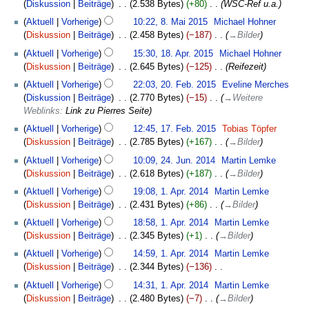
n
Diskussion
Beiträge
‎
2.538 Bytes
+80
‎
WSC-Ref u.a.
f
8.
Aktuell
Vorherige
10:22, 8. Mai 2015
‎
Michael Hohner
a
Mai
Diskussion
Beiträge
‎
2.458 Bytes
−187
‎
→
Bilder
s
2015
18.
Aktuell
Vorherige
15:30, 18. Apr. 2015
‎
Michael Hohner
s
April
Diskussion
Beiträge
‎
2.645 Bytes
−125
‎
Reifezeit
u
2015
20.
n
Aktuell
Vorherige
22:03, 20. Feb. 2015
‎
Eveline Merches
Februar
g
Diskussion
Beiträge
‎
2.770 Bytes
−15
‎
→
Weitere
2015
Weblinks
:
Link zu Pierres Seite
17.
Aktuell
Vorherige
12:45, 17. Feb. 2015
‎
Tobias Töpfer
Februar
Diskussion
Beiträge
‎
2.785 Bytes
+167
‎
→
Bilder
2015
24.
Aktuell
Vorherige
10:09, 24. Jun. 2014
‎
Martin Lemke
Juni
Diskussion
Beiträge
‎
2.618 Bytes
+187
‎
→
Bilder
2014
1.
Aktuell
Vorherige
19:08, 1. Apr. 2014
‎
Martin Lemke
April
Diskussion
Beiträge
‎
2.431 Bytes
+86
‎
→
Bilder
2014
Aktuell
Vorherige
18:58, 1. Apr. 2014
‎
Martin Lemke
Diskussion
Beiträge
‎
2.345 Bytes
+1
‎
→
Bilder
Aktuell
Vorherige
14:59, 1. Apr. 2014
‎
Martin Lemke
Diskussion
Beiträge
‎
2.344 Bytes
−136
‎
K
Aktuell
Vorherige
14:31, 1. Apr. 2014
‎
Martin Lemke
e
Diskussion
Beiträge
‎
2.480 Bytes
−7
‎
→
Bilder
i