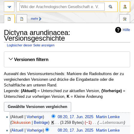
mehr
Hilfe
Dictyna arundinacea:
Versionsgeschichte
Logbücher dieser Seite anzeigen
Zur
Zur
Versionen filtern
Navigation
Suche
springen
springen
Auswahl des Versionsunterschieds: Markiere die Radiobuttons der zu
vergleichenden Versionen und drücke die Eingabetaste oder die
Schaltfläche am unteren Rand.
Legende:
(Aktuell)
= Unterschied zur aktuellen Version,
(Vorherige)
=
Unterschied zur vorherigen Version,
K
= Kleine Änderung
17.
Aktuell
Vorherige
08:20, 17. Jun. 2025
‎
Martin Lemke
Juni
Diskussion
Beiträge
‎
K
3.259 Bytes
−1
‎
→
Lebensraum
2025
Aktuell
Vorherige
08:20, 17. Jun. 2025
‎
Martin Lemke