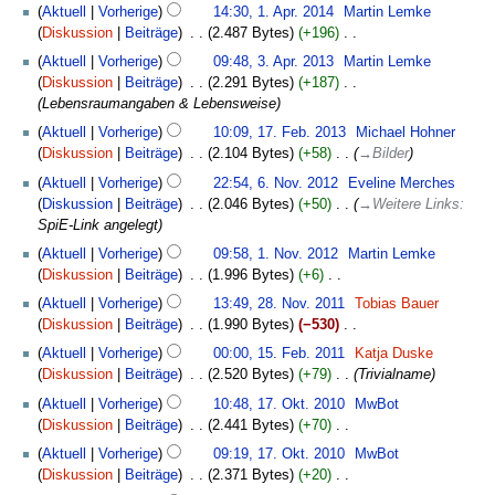
Aktuell
Vorherige
14:30, 1. Apr. 2014
‎
Martin Lemke
n
Diskussion
Beiträge
‎
2.487 Bytes
+196
‎
e
K
3.
B
Aktuell
Vorherige
09:48, 3. Apr. 2013
‎
Martin Lemke
e
April
e
Diskussion
Beiträge
‎
2.291 Bytes
+187
‎
i
2013
a
Lebensraumangaben & Lebensweise
n
r
17.
Aktuell
Vorherige
10:09, 17. Feb. 2013
‎
Michael Hohner
e
b
Februar
Diskussion
Beiträge
‎
2.104 Bytes
+58
‎
→
Bilder
B
e
2013
6.
e
Aktuell
Vorherige
22:54, 6. Nov. 2012
‎
Eveline Merches
i
November
a
Diskussion
Beiträge
‎
2.046 Bytes
+50
‎
→
Weitere Links
:
t
2012
r
SpiE-Link angelegt
u
b
1.
n
Aktuell
Vorherige
09:58, 1. Nov. 2012
‎
Martin Lemke
e
November
g
Diskussion
Beiträge
‎
1.996 Bytes
+6
‎
i
2012
s
K
28.
Aktuell
Vorherige
13:49, 28. Nov. 2011
‎
Tobias Bauer
t
z
e
November
Diskussion
Beiträge
‎
1.990 Bytes
−530
‎
u
u
i
2011
K
15.
n
s
Aktuell
Vorherige
00:00, 15. Feb. 2011
‎
Katja Duske
n
e
Februar
g
a
Diskussion
Beiträge
‎
2.520 Bytes
+79
‎
Trivialname
e
i
2011
s
m
17.
B
Aktuell
Vorherige
10:48, 17. Okt. 2010
‎
MwBot
n
z
m
Oktober
e
Diskussion
Beiträge
‎
2.441 Bytes
+70
‎
e
u
e
2010
a
K
B
s
Aktuell
Vorherige
09:19, 17. Okt. 2010
‎
MwBot
n
r
e
e
a
Diskussion
Beiträge
‎
2.371 Bytes
+20
‎
f
b
i
a
m
K