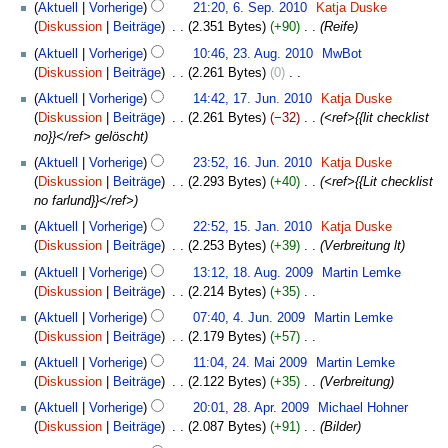
6.
a
Aktuell
Vorherige
21:20, 6. Sep. 2010
‎
Katja Duske
e
n
r
m
e
September
s
Diskussion
Beiträge
‎
2.351 Bytes
+90
‎
Reife
i
e
b
e
i
2010
s
23.
t
B
Aktuell
Vorherige
10:46, 23. Aug. 2010
‎
MwBot
e
n
n
u
August
u
e
Diskussion
Beiträge
‎
2.261 Bytes
0
‎
i
f
e
n
2010
n
a
K
17.
t
a
B
g
Aktuell
Vorherige
14:42, 17. Jun. 2010
‎
Katja Duske
g
r
e
Juni
u
s
e
Diskussion
Beiträge
‎
2.261 Bytes
−32
‎
<ref>{{lit checklist
s
b
i
2010
n
s
a
no}}</ref> gelöscht
z
e
n
g
u
r
16.
u
Aktuell
Vorherige
23:52, 16. Jun. 2010
‎
Katja Duske
i
e
s
n
b
Juni
s
Diskussion
Beiträge
‎
2.293 Bytes
+40
‎
<ref>{{Lit checklist
t
B
z
g
e
2010
a
no farlund}}</ref>
u
e
u
i
m
15.
n
a
s
Aktuell
Vorherige
22:52, 15. Jan. 2010
‎
Katja Duske
t
m
Januar
g
r
a
Diskussion
Beiträge
‎
2.253 Bytes
+39
‎
Verbreitung lt
u
e
2010
s
b
m
18.
n
Aktuell
Vorherige
13:12, 18. Aug. 2009
‎
Martin Lemke
n
z
e
m
August
g
Diskussion
Beiträge
‎
2.214 Bytes
+35
‎
f
u
i
e
2009
s
K
4.
a
s
Aktuell
Vorherige
07:40, 4. Jun. 2009
‎
Martin Lemke
t
n
z
e
Juni
s
a
Diskussion
Beiträge
‎
2.179 Bytes
+57
‎
u
f
u
i
2009
s
m
K
24.
n
a
s
Aktuell
Vorherige
11:04, 24. Mai 2009
‎
Martin Lemke
n
u
m
e
Mai
g
s
a
Diskussion
Beiträge
‎
2.122 Bytes
+35
‎
Verbreitung
e
n
e
i
2009
s
s
m
28.
B
g
Aktuell
Vorherige
20:01, 28. Apr. 2009
‎
Michael Hohner
n
n
z
u
m
April
e
Diskussion
Beiträge
‎
2.087 Bytes
+91
‎
Bilder
f
e
u
n
e
2009
a
22.