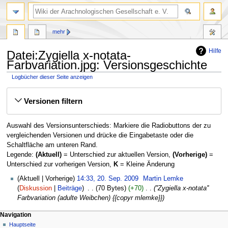
mehr
Hilfe
Datei:Zygiella x-notata-
Farbvariation.jpg: Versionsgeschichte
Logbücher dieser Seite anzeigen
Zur
Zur
Versionen filtern
Navigation
Suche
springen
springen
Auswahl des Versionsunterschieds: Markiere die Radiobuttons der zu
vergleichenden Versionen und drücke die Eingabetaste oder die
Schaltfläche am unteren Rand.
Legende:
(Aktuell)
= Unterschied zur aktuellen Version,
(Vorherige)
=
Unterschied zur vorherigen Version,
K
= Kleine Änderung
20.
Aktuell
Vorherige
14:33, 20. Sep. 2009
‎
Martin Lemke
September
Diskussion
Beiträge
‎
70 Bytes
+70
‎
''Zygiella x-notata''
2009
Farbvariation (adulte Weibchen) {{copyr mlemke}}
Navigation
Hauptseite