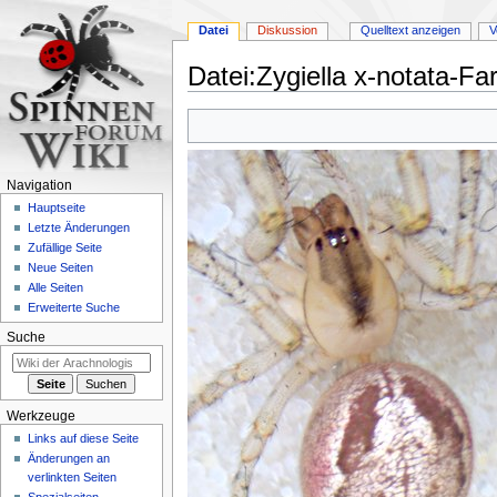
Datei
Diskussion
Quelltext anzeigen
V
Datei
:
Zygiella x-notata-Far
Zur
Zur
Navigation
Suche
springen
springen
Navigation
Hauptseite
Letzte Änderungen
Zufällige Seite
Neue Seiten
Alle Seiten
Erweiterte Suche
Suche
Werkzeuge
Links auf diese Seite
Änderungen an
verlinkten Seiten