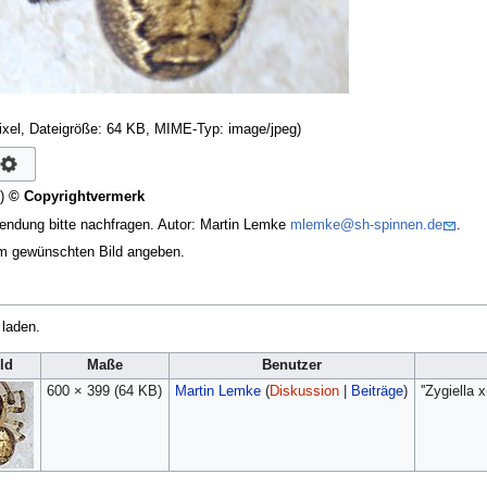
ixel, Dateigröße: 64 KB, MIME-Typ:
image/jpeg
)
n)
© Copyrightvermerk
endung bitte nachfragen. Autor: Martin Lemke
mlemke@sh-spinnen.de
.
em gewünschten Bild angeben.
 laden.
ld
Maße
Benutzer
600 × 399
(64 KB)
Martin Lemke
(
Diskussion
|
Beiträge
)
''Zygiella