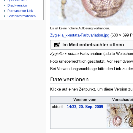
Spezialseiten
Druckversion
Permanenter Link
Seiten­­informationen
Es ist keine höhere Auflösung vorhanden.
Zygiella_x-notata-Farbvariation.jpg
‎
(600 × 399 P
Im Medienbetrachter öffnen
Zygiella x-notata
Farbvariation (adulte Weibche
Foto urheberrechtlich geschützt. Vor Fremdverw
Bei Verwendungsnachfrage bitte den Link zu d
Dateiversionen
Klicke auf einen Zeitpunkt, um diese Version zu
Version vom
Vorschaubi
aktuell
14:33, 20. Sep. 2009