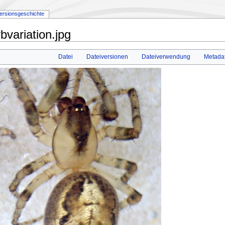
ersionsgeschichte
bvariation.jpg
Datei
Dateiversionen
Dateiverwendung
Metada