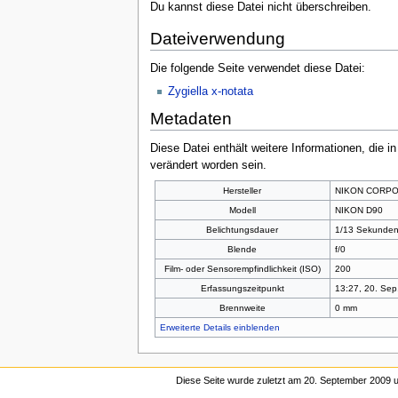
Du kannst diese Datei nicht überschreiben.
Dateiverwendung
Die folgende Seite verwendet diese Datei:
Zygiella x-notata
Metadaten
Diese Datei enthält weitere Informationen, die 
verändert worden sein.
Hersteller
NIKON CORPO
Modell
NIKON D90
Belichtungsdauer
1/13 Sekunden
Blende
f/0
Film- oder Sensorempfindlichkeit (ISO)
200
Erfassungszeitpunkt
13:27, 20. Sep
Brennweite
0 mm
Erweiterte Details einblenden
Diese Seite wurde zuletzt am 20. September 2009 u