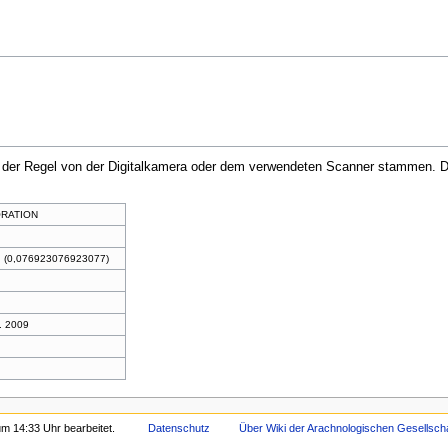
in der Regel von der Digitalkamera oder dem verwendeten Scanner stammen. Du
RATION
 (0,076923076923077)
. 2009
m 14:33 Uhr bearbeitet.
Datenschutz
Über Wiki der Arachnologischen Gesellschaf