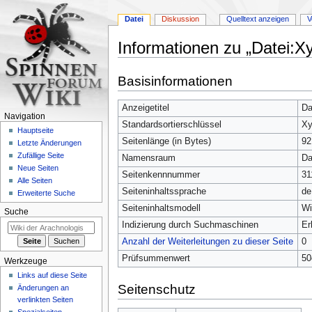
Datei
Diskussion
Quelltext anzeigen
V
Informationen zu „Datei:X
Zur
Zur
Basisinformationen
Navigation
Suche
springen
springen
Anzeigetitel
Da
Navigation
Standardsortierschlüssel
Xy
Hauptseite
Seitenlänge (in Bytes)
92
Letzte Änderungen
Zufällige Seite
Namensraum
Da
Neue Seiten
Seitenkennnummer
31
Alle Seiten
Seiteninhaltssprache
de
Erweiterte Suche
Seiteninhaltsmodell
Wi
Suche
Indizierung durch Suchmaschinen
Er
Anzahl der Weiterleitungen zu dieser Seite
0
Prüfsummenwert
50
Werkzeuge
Links auf diese Seite
Seitenschutz
Änderungen an
verlinkten Seiten