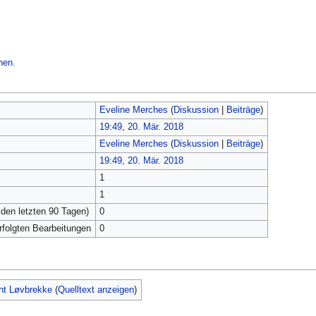
hen.
Eveline Merches
(
Diskussion
|
Beiträge
)
19:49, 20. Mär. 2018
Eveline Merches
(
Diskussion
|
Beiträge
)
19:49, 20. Mär. 2018
1
1
 den letzten 90 Tagen)
0
erfolgten Bearbeitungen
0
ht Løvbrekke
(
Quelltext anzeigen
)