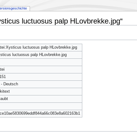
ersionsgeschichte
ysticus luctuosus palp HLovbrekke.jpg“
tei:Xysticus luctuosus palp HLovbrekke.jpg
sticus luctuosus palp HLovbrekke.jpg
tei
151
 - Deutsch
kitext
laubt
ce10ae5830699eddf844a66c083e8a602163b1