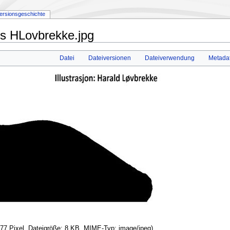
ersionsgeschichte
ps HLovbrekke.jpg
Datei
Dateiversionen
Dateiverwendung
Metada
277 Pixel, Dateigröße: 8 KB, MIME-Typ:
image/jpeg
)