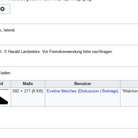
 lateral.
zt. © Harald Løvbrekke. Vor Fremdverwendung bitte nachfragen.
 laden.
ld
Maße
Benutzer
592 × 277
(8 KB)
Eveline Merches
(
Diskussion
|
Beiträge
)
''Walcke