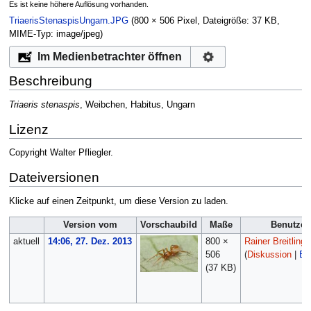
Es ist keine höhere Auflösung vorhanden.
TriaerisStenaspisUngarn.JPG
‎
(800 × 506 Pixel, Dateigröße: 37 KB,
MIME-Typ:
image/jpeg
)
Im Medienbetrachter öffnen
Beschreibung
Triaeris stenaspis
, Weibchen, Habitus, Ungarn
Lizenz
Copyright Walter Pfliegler.
Dateiversionen
Klicke auf einen Zeitpunkt, um diese Version zu laden.
Version vom
Vorschaubild
Maße
Benutzer
aktuell
14:06, 27. Dez. 2013
800 ×
Rainer Breitling
506
(
Diskussion
|
Be
(37 KB)