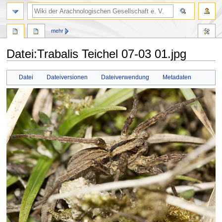
mehr
Datei
:
Trabalis Teichel 07-03 01.jpg
Zur
Zur
Datei
Dateiversionen
Dateiverwendung
Metadaten
Navigation
Suche
springen
springen