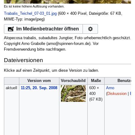
Es ist keine höhere Auflösung vorhanden.
Trabalis_Teichel_07-03_01.jpg
‎
(600 × 400 Pixel, Dateigröße: 67 KB,
MIME-Typ:
image/jpeg
)
Im Medienbetrachter öffnen
Alopecosa trabalis, subadultes Jungtier, Foto urheberrechtlich geschützt.
Copyright Arno Grabolle (arno@spinnen-forum.de). Vor
Fremdverwendung bitte nachfragen.
Dateiversionen
Klicke auf einen Zeitpunkt, um diese Version zu laden.
Version vom
Vorschaubild
Maße
Benutzer
aktuell
11:25, 20. Sep. 2008
600 ×
Arno
400
(
Diskussion
|
Be
(67 KB)