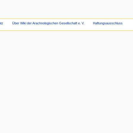
tz
Über Wiki der Arachnologischen Gesellschaft e. V.
Haftungsausschluss