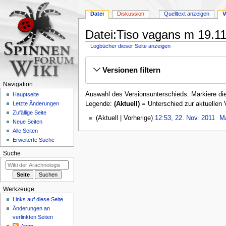
Datei
Diskussion
Quelltext anzeigen
V
Datei:Tiso vagans m 19.11
Logbücher dieser Seite anzeigen
Zur
Zur
Versionen filtern
Navigation
Suche
springen
springen
Navigation
Auswahl des Versionsunterschieds: Markiere die
Hauptseite
Legende:
(Aktuell)
= Unterschied zur aktuellen 
Letzte Änderungen
Zufällige Seite
22.
Aktuell
Vorherige
12:53, 22. Nov. 2011
‎
M
Neue Seiten
November
Alle Seiten
2011
Erweiterte Suche
Suche
Werkzeuge
Links auf diese Seite
Änderungen an
verlinkten Seiten