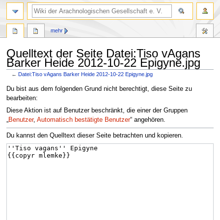
mehr
Quelltext der Seite Datei:Tiso vAgans
Barker Heide 2012-10-22 Epigyne.jpg
←
Datei:Tiso vAgans Barker Heide 2012-10-22 Epigyne.jpg
Zur
Zur
Du bist aus dem folgenden Grund nicht berechtigt, diese Seite zu
Navigation
Suche
bearbeiten:
springen
springen
Diese Aktion ist auf Benutzer beschränkt, die einer der Gruppen
„
Benutzer
,
Automatisch bestätigte Benutzer
“ angehören.
Du kannst den Quelltext dieser Seite betrachten und kopieren.