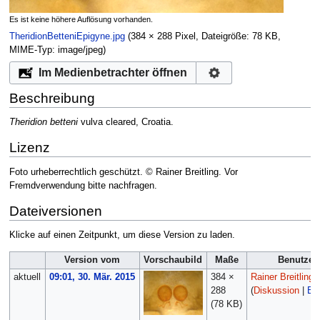
Es ist keine höhere Auflösung vorhanden.
TheridionBetteniEpigyne.jpg
‎
(384 × 288 Pixel, Dateigröße: 78 KB,
MIME-Typ:
image/jpeg
)
Im Medienbetrachter öffnen
Beschreibung
Theridion betteni
vulva cleared, Croatia.
Lizenz
Foto urheberrechtlich geschützt. © Rainer Breitling. Vor
Fremdverwendung bitte nachfragen.
Dateiversionen
Klicke auf einen Zeitpunkt, um diese Version zu laden.
Version vom
Vorschaubild
Maße
Benutzer
aktuell
09:01, 30. Mär. 2015
384 ×
Rainer Breitling
288
(
Diskussion
|
Bei
(78 KB)