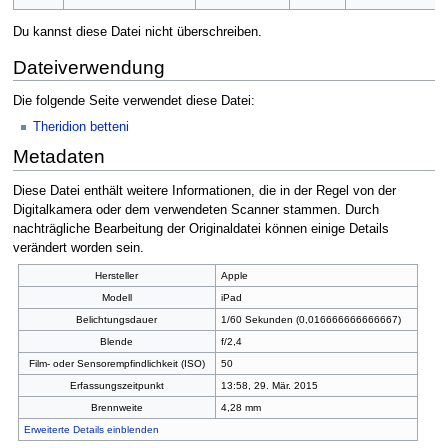
Du kannst diese Datei nicht überschreiben.
Dateiverwendung
Die folgende Seite verwendet diese Datei:
Theridion betteni
Metadaten
Diese Datei enthält weitere Informationen, die in der Regel von der
Digitalkamera oder dem verwendeten Scanner stammen. Durch
nachträgliche Bearbeitung der Originaldatei können einige Details
verändert worden sein.
Hersteller
Apple
Modell
iPad
Belichtungsdauer
1/60 Sekunden (0,016666666666667)
Blende
f/2,4
Film- oder Sensorempfindlichkeit (ISO)
50
Erfassungszeitpunkt
13:58, 29. Mär. 2015
Brennweite
4,28 mm
Erweiterte Details einblenden