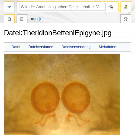
mehr
Datei
:
TheridionBetteniEpigyne.jpg
Zur
Zur
Datei
Dateiversionen
Dateiverwendung
Metadaten
Navigation
Suche
springen
springen