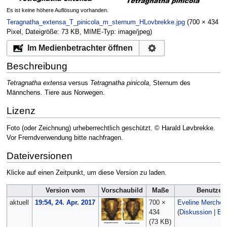
Es ist keine höhere Auflösung vorhanden.
Teragnatha_extensa_T_pinicola_m_sternum_HLovbrekke.jpg
‎
(700 × 434
Pixel, Dateigröße: 73 KB, MIME-Typ:
image/jpeg
)
Im Medienbetrachter öffnen
Beschreibung
Tetragnatha extensa
versus
Tetragnatha pinicola
, Sternum des
Männchens. Tiere aus Norwegen.
Lizenz
Foto (oder Zeichnung) urheberrechtlich geschützt. © Harald Løvbrekke.
Vor Fremdverwendung bitte nachfragen.
Dateiversionen
Klicke auf einen Zeitpunkt, um diese Version zu laden.
Version vom
Vorschaubild
Maße
Benutzer
aktuell
19:54, 24. Apr. 2017
700 ×
Eveline Merches
434
(
Diskussion
|
Bei
(73 KB)