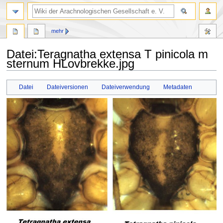
mehr
Datei
:
Teragnatha extensa T pinicola m
sternum HLovbrekke.jpg
Zur
Zur
Datei
Dateiversionen
Dateiverwendung
Metadaten
Navigation
Suche
springen
springen