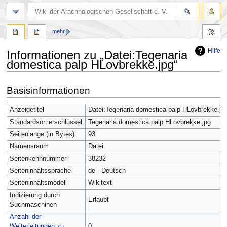
mehr
Hilfe
Informationen zu „Datei:Tegenaria
domestica palp HLovbrekke.jpg“
Zur
Zur
Basisinformationen
Navigation
Suche
springen
springen
Anzeigetitel
Datei:Tegenaria domestica palp HLovbrekke.jp
Standardsortierschlüssel
Tegenaria domestica palp HLovbrekke.jpg
Seitenlänge (in Bytes)
93
Namensraum
Datei
Seitenkennnummer
38232
Seiteninhaltssprache
de - Deutsch
Seiteninhaltsmodell
Wikitext
Indizierung durch
Erlaubt
Suchmaschinen
Anzahl der
Weiterleitungen zu
0