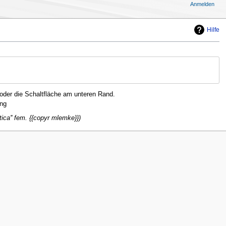
Anmelden
Hilfe
oder die Schaltfläche am unteren Rand.
ng
ica'' fem. {{copyr mlemke}}