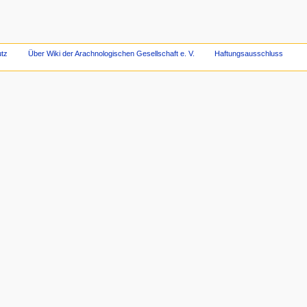
tz
Über Wiki der Arachnologischen Gesellschaft e. V.
Haftungsausschluss