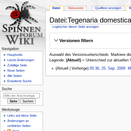
Datei
Diskussion
Quelltext anzeigen
V
Datei:Tegenaria domestica
Logbücher dieser Seite anzeigen
Zur
Zur
Versionen filtern
Navigation
Suche
springen
springen
Navigation
Auswahl des Versionsunterschieds: Markiere die
Hauptseite
Legende:
(Aktuell)
= Unterschied zur aktuellen 
Letzte Änderungen
Zufällige Seite
25.
Aktuell
Vorherige
00:36, 25. Sep. 2009
‎
M
Neue Seiten
September
Alle Seiten
2009
Erweiterte Suche
Suche
Werkzeuge
Links auf diese Seite
Änderungen an
verlinkten Seiten