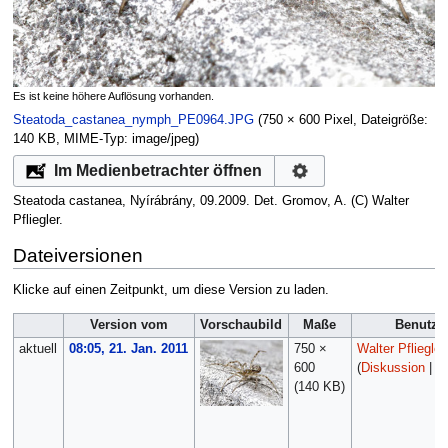
Es ist keine höhere Auflösung vorhanden.
Steatoda_castanea_nymph_PE0964.JPG
‎
(750 × 600 Pixel, Dateigröße:
140 KB, MIME-Typ:
image/jpeg
)
Im Medienbetrachter öffnen
Steatoda castanea, Nyírábrány, 09.2009. Det. Gromov, A. (C) Walter
Pfliegler.
Dateiversionen
Klicke auf einen Zeitpunkt, um diese Version zu laden.
Version vom
Vorschaubild
Maße
Benutze
aktuell
08:05, 21. Jan. 2011
750 ×
Walter Pfliegler
600
(
Diskussion
|
Be
(140 KB)