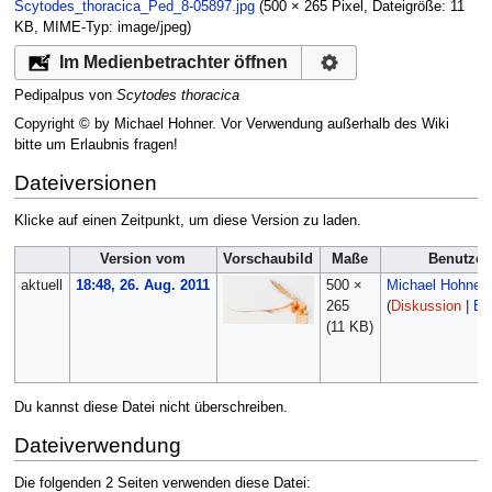
Scytodes_thoracica_Ped_8-05897.jpg
‎
(500 × 265 Pixel, Dateigröße: 11
KB, MIME-Typ:
image/jpeg
)
Im Medienbetrachter öffnen
Pedipalpus von
Scytodes thoracica
Copyright © by Michael Hohner. Vor Verwendung außerhalb des Wiki
bitte um Erlaubnis fragen!
Dateiversionen
Klicke auf einen Zeitpunkt, um diese Version zu laden.
Version vom
Vorschaubild
Maße
Benutzer
aktuell
18:48, 26. Aug. 2011
500 ×
Michael Hohner
265
(
Diskussion
|
Be
(11 KB)
Du kannst diese Datei nicht überschreiben.
Dateiverwendung
Die folgenden 2 Seiten verwenden diese Datei: