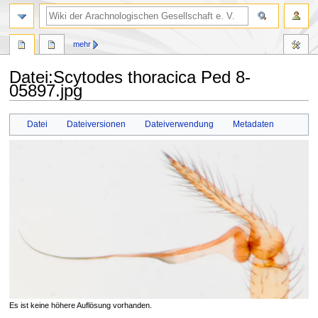
mehr
Datei
:
Scytodes thoracica Ped 8-
05897.jpg
Zur
Zur
Datei
Dateiversionen
Dateiverwendung
Metadaten
Navigation
Suche
springen
springen
Es ist keine höhere Auflösung vorhanden.