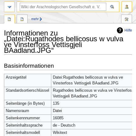
mehr
Hilfe
Informationen zu
„Datei:Rugathodes bellicosus w vulva
ve Vinsterfoss Vettisgjeli
BAadland.JPG“
Zur
Zur
Basisinformationen
Navigation
Suche
springen
springen
Anzeigetitel
Datei:Rugathodes bellicosus w vulva ve
Vinsterfoss Vettisgjeli BAadland.JPG
Standardsortierschlüssel
Rugathodes bellicosus w vulva ve Vinsterfoss
Vettisgjeli BAadland.JPG
Seitenlänge (in Bytes)
135
Namensraum
Datei
Seitenkennnummer
16085
Seiteninhaltssprache
de - Deutsch
Seiteninhaltsmodell
Wikitext