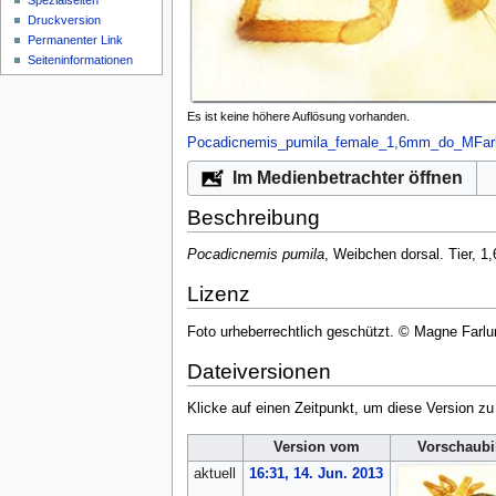
Spezialseiten
Druckversion
Permanenter Link
Seiten­­informationen
Es ist keine höhere Auflösung vorhanden.
Pocadicnemis_pumila_female_1,6mm_do_MFarl
Im Medienbetrachter öffnen
Beschreibung
Pocadicnemis pumila
, Weibchen dorsal. Tier, 
Lizenz
Foto urheberrechtlich geschützt. © Magne Farl
Dateiversionen
Klicke auf einen Zeitpunkt, um diese Version zu
Version vom
Vorschaubi
aktuell
16:31, 14. Jun. 2013