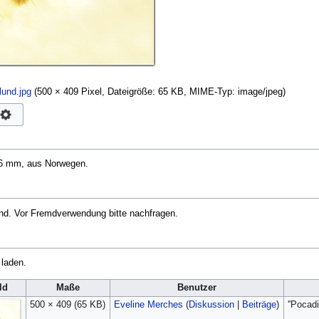
und.jpg
‎
(500 × 409 Pixel, Dateigröße: 65 KB, MIME-Typ:
image/jpeg
)
1,6 mm, aus Norwegen.
und. Vor Fremdverwendung bitte nachfragen.
 laden.
ld
Maße
Benutzer
500 × 409
(65 KB)
Eveline Merches
(
Diskussion
|
Beiträge
)
''Pocad