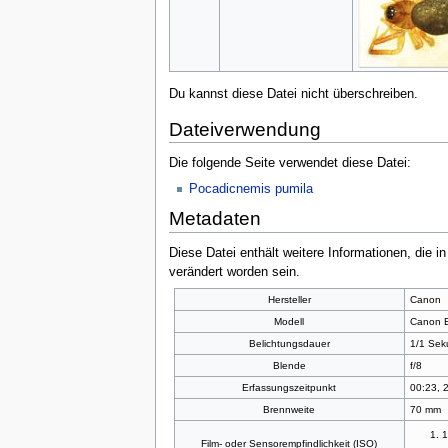
Du kannst diese Datei nicht überschreiben.
Dateiverwendung
Die folgende Seite verwendet diese Datei:
Pocadicnemis pumila
Metadaten
Diese Datei enthält weitere Informationen, die 
verändert worden sein.
Hersteller
Canon
Modell
Canon 
Belichtungsdauer
1/1 Sek
Blende
f/8
Erfassungszeitpunkt
00:23, 2
Brennweite
70 mm
Film- oder Sensorempfindlichkeit (ISO)