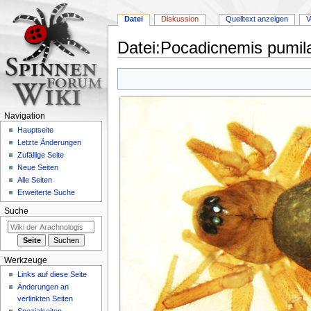
Datei
Diskussion
Quelltext anzeigen
V
Datei
:
Pocadicnemis pumil
Zur
Zur
Navigation
Suche
springen
springen
Navigation
Hauptseite
Letzte Änderungen
Zufällige Seite
Neue Seiten
Alle Seiten
Erweiterte Suche
Suche
Werkzeuge
Links auf diese Seite
Änderungen an
verlinkten Seiten