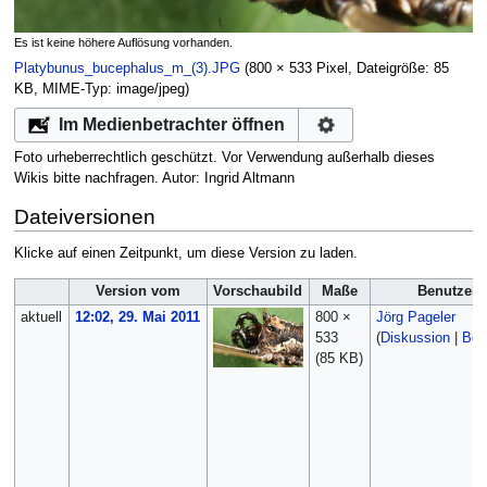
Es ist keine höhere Auflösung vorhanden.
Platybunus_bucephalus_m_(3).JPG
‎
(800 × 533 Pixel, Dateigröße: 85
KB, MIME-Typ:
image/jpeg
)
Im Medienbetrachter öffnen
Foto urheberrechtlich geschützt. Vor Verwendung außerhalb dieses
Wikis bitte nachfragen. Autor: Ingrid Altmann
Dateiversionen
Klicke auf einen Zeitpunkt, um diese Version zu laden.
Version vom
Vorschaubild
Maße
Benutzer
aktuell
12:02, 29. Mai 2011
800 ×
Jörg Pageler
533
(
Diskussion
|
Bei
(85 KB)