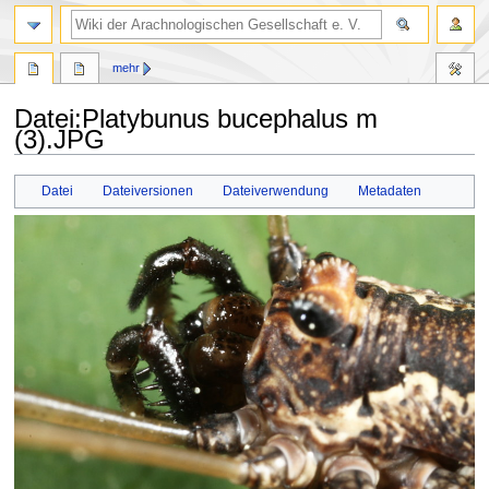
mehr
Datei
:
Platybunus bucephalus m
(3).JPG
Zur
Zur
Datei
Dateiversionen
Dateiverwendung
Metadaten
Navigation
Suche
springen
springen