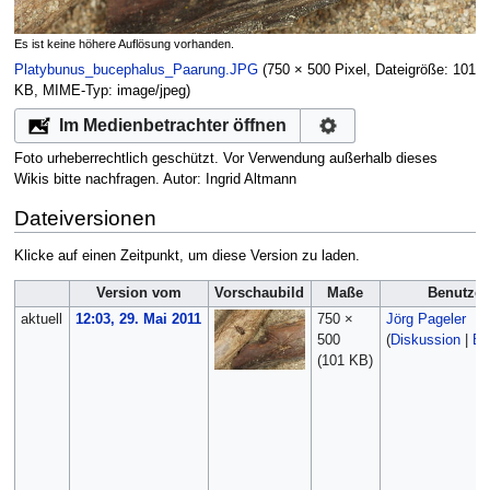
Es ist keine höhere Auflösung vorhanden.
Platybunus_bucephalus_Paarung.JPG
‎
(750 × 500 Pixel, Dateigröße: 101
KB, MIME-Typ:
image/jpeg
)
Im Medienbetrachter öffnen
Foto urheberrechtlich geschützt. Vor Verwendung außerhalb dieses
Wikis bitte nachfragen. Autor: Ingrid Altmann
Dateiversionen
Klicke auf einen Zeitpunkt, um diese Version zu laden.
Version vom
Vorschaubild
Maße
Benutzer
aktuell
12:03, 29. Mai 2011
750 ×
Jörg Pageler
500
(
Diskussion
|
Be
(101 KB)