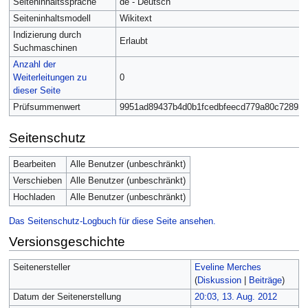
Seiteninhaltssprache
de - Deutsch
Seiteninhaltsmodell
Wikitext
Indizierung durch
Erlaubt
Suchmaschinen
Anzahl der
Weiterleitungen zu
0
dieser Seite
Prüfsummenwert
9951ad89437b4d0b1fcedbfeecd779a80c728936
Seitenschutz
Bearbeiten
Alle Benutzer (unbeschränkt)
Verschieben
Alle Benutzer (unbeschränkt)
Hochladen
Alle Benutzer (unbeschränkt)
Das Seitenschutz-Logbuch für diese Seite ansehen.
Versionsgeschichte
Seitenersteller
Eveline Merches
(
Diskussion
|
Beiträge
)
Datum der Seitenerstellung
20:03, 13. Aug. 2012