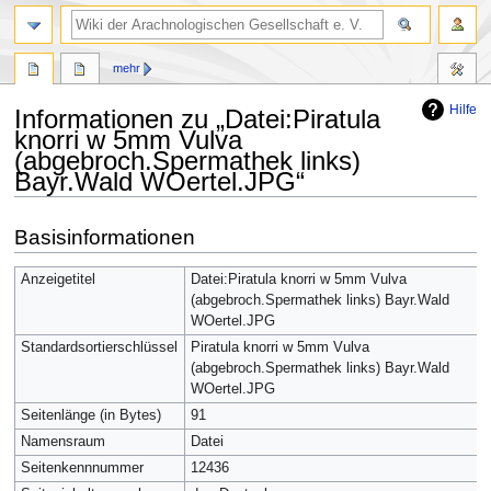
mehr
Hilfe
Informationen zu „Datei:Piratula
knorri w 5mm Vulva
(abgebroch.Spermathek links)
Bayr.Wald WOertel.JPG“
Zur
Zur
Basisinformationen
Navigation
Suche
springen
springen
Anzeigetitel
Datei:Piratula knorri w 5mm Vulva
(abgebroch.Spermathek links) Bayr.Wald
WOertel.JPG
Standardsortierschlüssel
Piratula knorri w 5mm Vulva
(abgebroch.Spermathek links) Bayr.Wald
WOertel.JPG
Seitenlänge (in Bytes)
91
Namensraum
Datei
Seitenkennnummer
12436