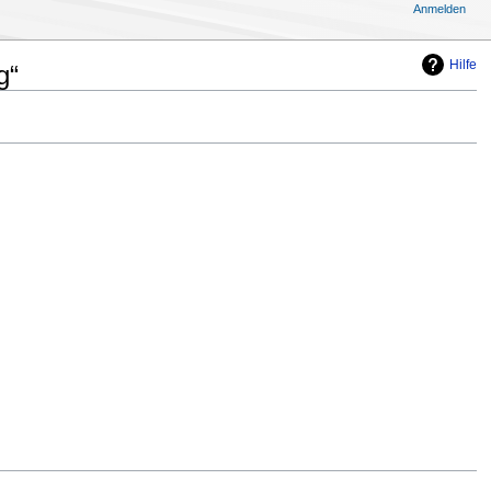
Anmelden
Hilfe
g“