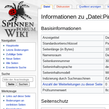
Datei
Diskussion
Quelltext anzeigen
V
Informationen zu „Datei:Pi
Zur
Zur
Basisinformationen
Navigation
Suche
springen
springen
Anzeigetitel
Da
Navigation
Standardsortierschlüssel
Pi
Hauptseite
Seitenlänge (in Bytes)
10
Letzte Änderungen
Zufällige Seite
Namensraum
Da
Neue Seiten
Seitenkennnummer
30
Alle Seiten
Seiteninhaltssprache
de
Erweiterte Suche
Seiteninhaltsmodell
Wi
Suche
Indizierung durch Suchmaschinen
Er
Anzahl der Weiterleitungen zu dieser Seite
0
Prüfsummenwert
8c
Werkzeuge
Links auf diese Seite
Seitenschutz
Änderungen an
verlinkten Seiten