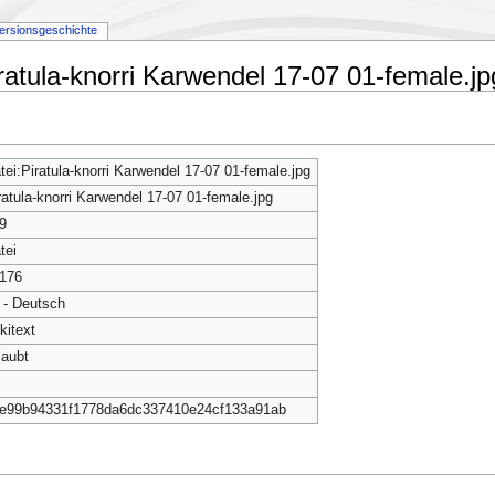
ersionsgeschichte
ratula-knorri Karwendel 17-07 01-female.jp
tei:Piratula-knorri Karwendel 17-07 01-female.jpg
ratula-knorri Karwendel 17-07 01-female.jpg
9
tei
176
 - Deutsch
kitext
laubt
e99b94331f1778da6dc337410e24cf133a91ab