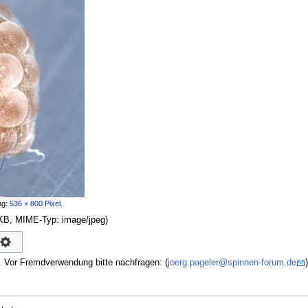
ng:
536 × 800 Pixel
.
4 KB, MIME-Typ:
image/jpeg
)
. Vor Fremdverwendung bitte nachfragen: (
joerg.pageler@spinnen-forum.de
)