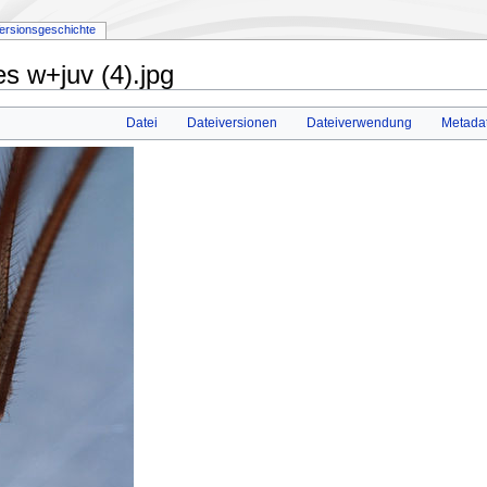
ersionsgeschichte
s w+juv (4).jpg
Datei
Dateiversionen
Dateiverwendung
Metada