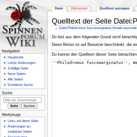
Datei
Diskussion
Quelltext anzeigen
Quelltext der Seite Datei
←
Datei:Philodromus fuscomarginatus female backside
Zur
Zur
Du bist aus dem folgenden Grund nicht berechtig
Navigation
Suche
Diese Aktion ist auf Benutzer beschränkt, die ei
springen
springen
Navigation
Du kannst den Quelltext dieser Seite betrachten
Hauptseite
Letzte Änderungen
Zufällige Seite
Neue Seiten
Alle Seiten
Erweiterte Suche
Suche
Werkzeuge
Links auf diese Seite
Änderungen an
verlinkten Seiten