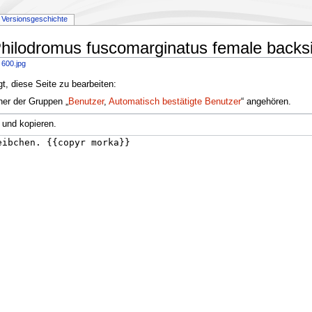
Versionsgeschichte
:Philodromus fuscomarginatus female backs
 600.jpg
t, diese Seite zu bearbeiten:
ner der Gruppen „
Benutzer
,
Automatisch bestätigte Benutzer
“ angehören.
 und kopieren.