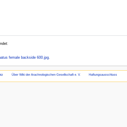
ndet:
atus female backside 600.jpg
.
tz
Über Wiki der Arachnologischen Gesellschaft e. V.
Haftungsausschluss