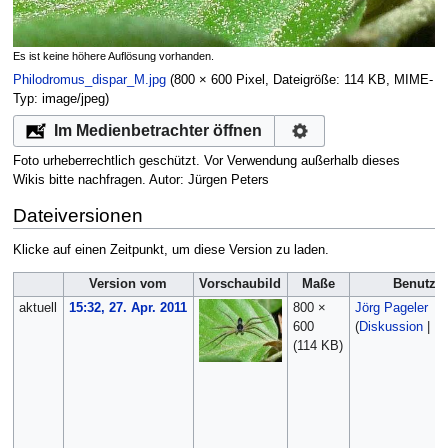
Es ist keine höhere Auflösung vorhanden.
Philodromus_dispar_M.jpg
‎
(800 × 600 Pixel, Dateigröße: 114 KB, MIME-
Typ:
image/jpeg
)
Im Medienbetrachter öffnen
Foto urheberrechtlich geschützt. Vor Verwendung außerhalb dieses
Wikis bitte nachfragen. Autor: Jürgen Peters
Dateiversionen
Klicke auf einen Zeitpunkt, um diese Version zu laden.
Version vom
Vorschaubild
Maße
Benutze
aktuell
15:32, 27. Apr. 2011
800 ×
Jörg Pageler
600
(
Diskussion
|
Be
(114 KB)