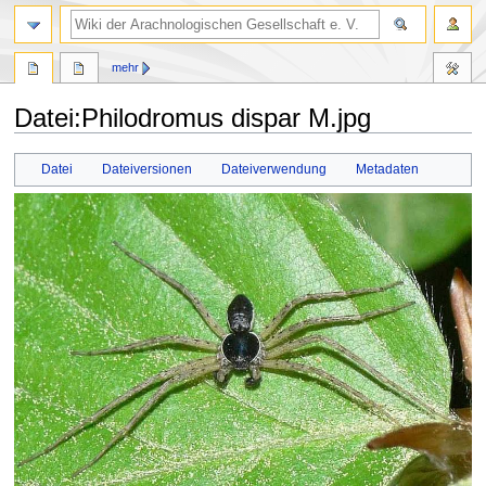
mehr
Datei
:
Philodromus dispar M.jpg
Zur
Zur
Datei
Dateiversionen
Dateiverwendung
Metadaten
Navigation
Suche
springen
springen