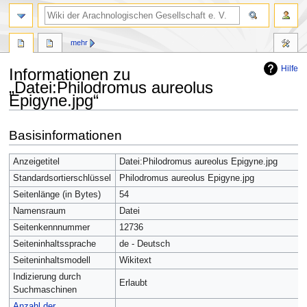
mehr
Hilfe
Informationen zu
„Datei:Philodromus aureolus
Epigyne.jpg“
Zur
Zur
Basisinformationen
Navigation
Suche
springen
springen
Anzeigetitel
Datei:Philodromus aureolus Epigyne.jpg
Standardsortierschlüssel
Philodromus aureolus Epigyne.jpg
Seitenlänge (in Bytes)
54
Namensraum
Datei
Seitenkennnummer
12736
Seiteninhaltssprache
de - Deutsch
Seiteninhaltsmodell
Wikitext
Indizierung durch
Erlaubt
Suchmaschinen
Anzahl der