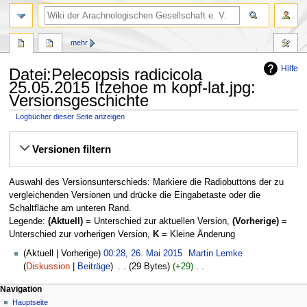
mehr
Hilfe
Datei:Pelecopsis radicicola
25.05.2015 Itzehoe m kopf-lat.jpg:
Versionsgeschichte
Logbücher dieser Seite anzeigen
Zur
Zur
Versionen filtern
Navigation
Suche
springen
springen
Auswahl des Versionsunterschieds: Markiere die Radiobuttons der zu
vergleichenden Versionen und drücke die Eingabetaste oder die
Schaltfläche am unteren Rand.
Legende:
(Aktuell)
= Unterschied zur aktuellen Version,
(Vorherige)
=
Unterschied zur vorherigen Version,
K
= Kleine Änderung
26.
Aktuell
Vorherige
00:28, 26. Mai 2015
‎
Martin Lemke
Mai
Diskussion
Beiträge
‎
29 Bytes
+29
‎
2015
K
Navigation
e
Hauptseite
i