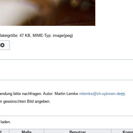
 Dateigröße: 47 KB, MIME-Typ:
image/jpeg
)
endung bitte nachfragen. Autor: Martin Lemke
mlemke@sh-spinnen.de
.
em gewünschten Bild angeben.
 laden.
d
Maße
Benutzer
Komm