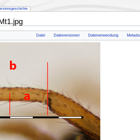
ersionsgeschichte
Mt1.jpg
Datei
Dateiversionen
Dateiverwendung
Metada