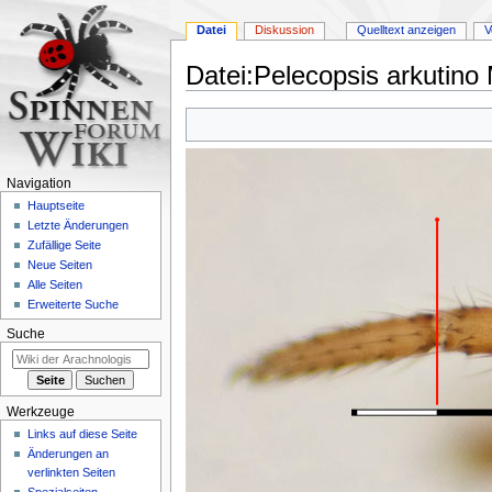
Datei
Diskussion
Quelltext anzeigen
V
Datei
:
Pelecopsis arkutino 
Zur
Zur
Navigation
Suche
springen
springen
Navigation
Hauptseite
Letzte Änderungen
Zufällige Seite
Neue Seiten
Alle Seiten
Erweiterte Suche
Suche
Werkzeuge
Links auf diese Seite
Änderungen an
verlinkten Seiten