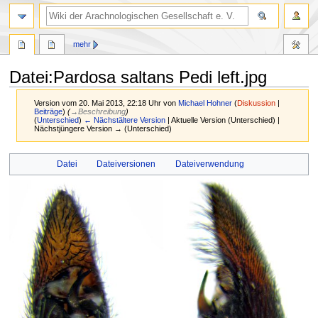
mehr
Datei
:
Pardosa saltans Pedi left.jpg
Version vom 20. Mai 2013, 22:18 Uhr von
Michael Hohner
(
Diskussion
|
Beiträge
)
(
→
Beschreibung
)
(
Unterschied
)
← Nächstältere Version
| Aktuelle Version (Unterschied) |
Nächstjüngere Version → (Unterschied)
Zur
Zur
Datei
Dateiversionen
Dateiverwendung
Navigation
Suche
springen
springen