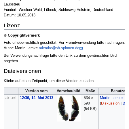
Laubstreu
Fundort: Wesloer Wald, Lübeck, Schleswig-Holstein, Deutschland
Datum: 10.05.2013
Lizenz
© Copyrightvermerk
Foto urheberrechtlich geschützt. Vor Fremdverwendung bitte nachfragen.
Autor: Martin Lemke
mlemke@sh-spinnen.de
.
Bei Verwendungsnachfrage bitte den Link zu dem gewünschten Bild
angeben.
Dateiversionen
Klicke auf einen Zeitpunkt, um diese Version zu laden.
Version vom
Vorschaubild
Maße
Benutzer
aktuell
12:36, 14. Mai 2013
534 ×
Martin Lemke
590
(
Diskussion
|
Bei
(54 KB)