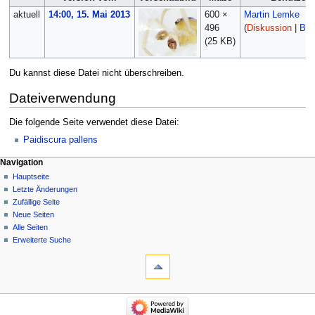
aktuell
14:00, 15. Mai 2013
600 ×
Martin Lemke
496
(
Diskussion
|
Bei
(25 KB)
Du kannst diese Datei nicht überschreiben.
Dateiverwendung
Die folgende Seite verwendet diese Datei:
Paidiscura pallens
Navigation
Hauptseite
Letzte Änderungen
Zufällige Seite
Neue Seiten
Alle Seiten
Erweiterte Suche