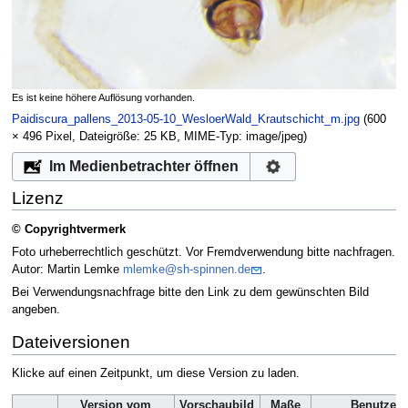
Es ist keine höhere Auflösung vorhanden.
Paidiscura_pallens_2013-05-10_WesloerWald_Krautschicht_m.jpg
‎
(600
× 496 Pixel, Dateigröße: 25 KB, MIME-Typ:
image/jpeg
)
Im Medienbetrachter öffnen
Lizenz
© Copyrightvermerk
Foto urheberrechtlich geschützt. Vor Fremdverwendung bitte nachfragen.
Autor: Martin Lemke
mlemke@sh-spinnen.de
.
Bei Verwendungsnachfrage bitte den Link zu dem gewünschten Bild
angeben.
Dateiversionen
Klicke auf einen Zeitpunkt, um diese Version zu laden.
Version vom
Vorschaubild
Maße
Benutzer