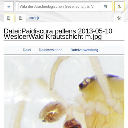
mehr
Datei
:
Paidiscura pallens 2013-05-10
WesloerWald Krautschicht m.jpg
Zur
Zur
Datei
Dateiversionen
Dateiverwendung
Navigation
Suche
springen
springen