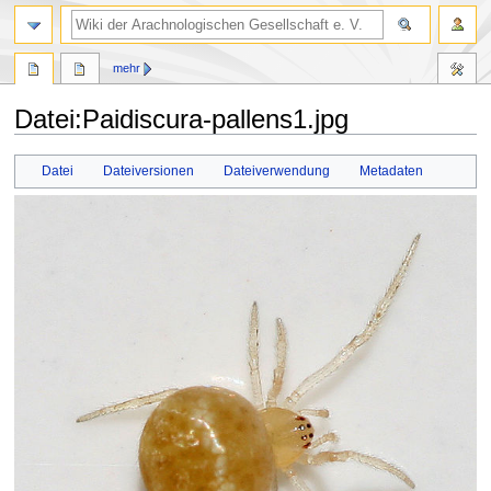
mehr
Datei
:
Paidiscura-pallens1.jpg
Zur
Zur
Datei
Dateiversionen
Dateiverwendung
Metadaten
Navigation
Suche
springen
springen