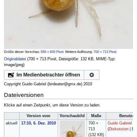
Größe dieser Vorschau:
589 × 600 Pixel
.
Weitere Auflösung:
700 × 713 Pixel
.
Originaldatei
‎
(700 × 713 Pixel, Dateigröße: 132 KB, MIME-Typ:
image/jpeg
)
Im Medienbetrachter öffnen
Copyright Guido Gabriel (birdeater@gmx.de) 2010
Dateiversionen
Klicke auf einen Zeitpunkt, um diese Version zu laden.
Version vom
Vorschaubild
Maße
Benutzer
aktuell
17:10, 6. Dez. 2010
700 ×
Guido Gabriel
713
(
Diskussion
|
Be
(132 KB)