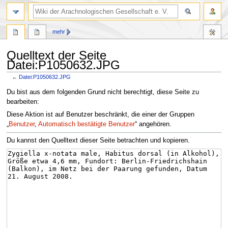
mehr
Quelltext der Seite
Datei:P1050632.JPG
←
Datei:P1050632.JPG
Zur
Zur
Du bist aus dem folgenden Grund nicht berechtigt, diese Seite zu
Navigation
Suche
bearbeiten:
springen
springen
Diese Aktion ist auf Benutzer beschränkt, die einer der Gruppen
„
Benutzer
,
Automatisch bestätigte Benutzer
“ angehören.
Du kannst den Quelltext dieser Seite betrachten und kopieren.