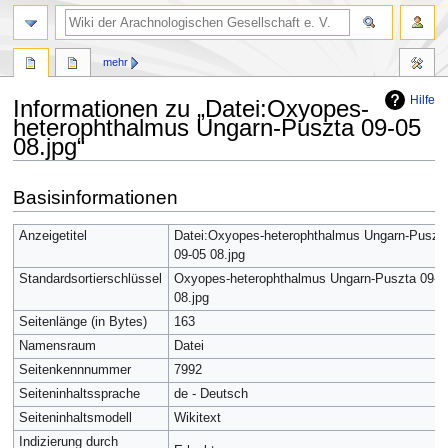
mehr
Hilfe
Informationen zu „Datei:Oxyopes-
heterophthalmus Ungarn-Puszta 09-05
08.jpg“
Zur
Zur
Basisinformationen
Navigation
Suche
springen
springen
Anzeigetitel
Datei:Oxyopes-heterophthalmus Ungarn-Puszt
09-05 08.jpg
Standardsortierschlüssel
Oxyopes-heterophthalmus Ungarn-Puszta 09-0
08.jpg
Seitenlänge (in Bytes)
163
Namensraum
Datei
Seitenkennnummer
7992
Seiteninhaltssprache
de - Deutsch
Seiteninhaltsmodell
Wikitext
Indizierung durch