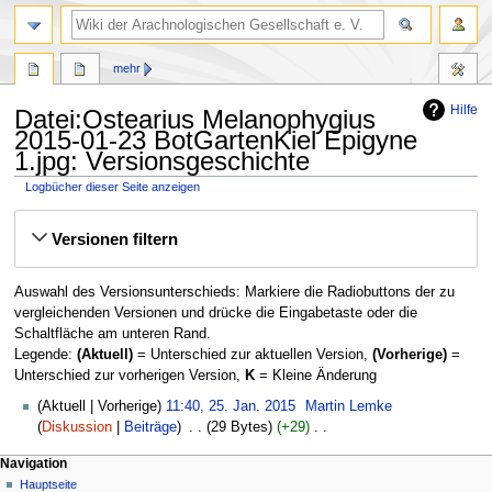
mehr
Hilfe
Datei:Ostearius Melanophygius
2015-01-23 BotGartenKiel Epigyne
1.jpg: Versionsgeschichte
Logbücher dieser Seite anzeigen
Zur
Zur
Versionen filtern
Navigation
Suche
springen
springen
Auswahl des Versionsunterschieds: Markiere die Radiobuttons der zu
vergleichenden Versionen und drücke die Eingabetaste oder die
Schaltfläche am unteren Rand.
Legende:
(Aktuell)
= Unterschied zur aktuellen Version,
(Vorherige)
=
Unterschied zur vorherigen Version,
K
= Kleine Änderung
25.
Aktuell
Vorherige
11:40, 25. Jan. 2015
‎
Martin Lemke
Januar
Diskussion
Beiträge
‎
29 Bytes
+29
‎
2015
K
Navigation
e
Hauptseite
i