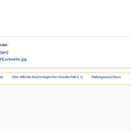
ndet:
igen
)
HLovbrekke.jpg
.
tz
Über Wiki der Arachnologischen Gesellschaft e. V.
Haftungsausschluss