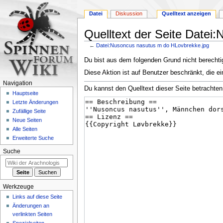
Datei
Diskussion
Quelltext anzeigen
Quelltext der Seite Datei
←
Datei:Nusoncus nasutus m do HLovbrekke.jpg
Zur
Zur
Du bist aus dem folgenden Grund nicht berechtig
Navigation
Suche
Diese Aktion ist auf Benutzer beschränkt, die ei
springen
springen
Navigation
Du kannst den Quelltext dieser Seite betrachten
Hauptseite
Letzte Änderungen
Zufällige Seite
Neue Seiten
Alle Seiten
Erweiterte Suche
Suche
Werkzeuge
Links auf diese Seite
Änderungen an
verlinkten Seiten