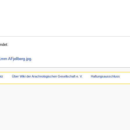
ndet:
mm AFjellberg.jpg
.
tz
Über Wiki der Arachnologischen Gesellschaft e. V.
Haftungsausschluss