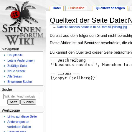
Datei
Diskussion
Quelltext anzeigen
Quelltext der Seite Datei
←
Datei:Nusoncus nasutus m ca1mm AFjellberg.jpg
Zur
Zur
Du bist aus dem folgenden Grund nicht berechtig
Navigation
Suche
Diese Aktion ist auf Benutzer beschränkt, die ei
springen
springen
Navigation
Du kannst den Quelltext dieser Seite betrachten
Hauptseite
Letzte Änderungen
Zufällige Seite
Neue Seiten
Alle Seiten
Erweiterte Suche
Suche
Werkzeuge
Links auf diese Seite
Änderungen an
verlinkten Seiten