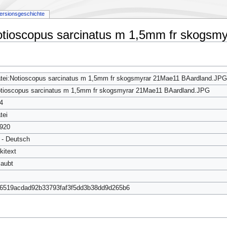
ersionsgeschichte
Notioscopus sarcinatus m 1,5mm fr skogs
tei:Notioscopus sarcinatus m 1,5mm fr skogsmyrar 21Mae11 BAardland.JPG
tioscopus sarcinatus m 1,5mm fr skogsmyrar 21Mae11 BAardland.JPG
4
tei
920
 - Deutsch
kitext
laubt
6519acdad92b33793faf3f5dd3b38dd9d265b6