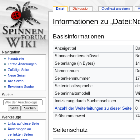
Datei
Diskussion
Quelltext anzeigen
V
Informationen zu „Datei:
Zur
Zur
Basisinformationen
Navigation
Suche
springen
springen
Anzeigetitel
Da
Navigation
Standardsortierschlüssel
No
Hauptseite
Seitenlänge (in Bytes)
14
Letzte Änderungen
Zufällige Seite
Namensraum
Da
Neue Seiten
Seitenkennnummer
17
Alle Seiten
Seiteninhaltssprache
de
Erweiterte Suche
Seiteninhaltsmodell
Wi
Suche
Indizierung durch Suchmaschinen
Er
Anzahl der Weiterleitungen zu dieser Seite
0
Prüfsummenwert
74
Werkzeuge
Links auf diese Seite
Seitenschutz
Änderungen an
verlinkten Seiten