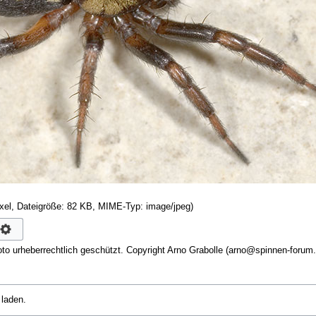
ixel, Dateigröße: 82 KB, MIME-Typ:
image/jpeg
)
oto urheberrechtlich geschützt. Copyright Arno Grabolle (arno@spinnen-forum
 laden.