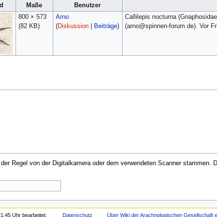
ld
Maße
Benutzer
800 × 573
Arno
Callilepis nocturna (Gnaphosidae
(82 KB)
(
Diskussion
|
Beiträge
)
(arno@spinnen-forum.de). Vor F
in der Regel von der Digitalkamera oder dem verwendeten Scanner stammen. Du
1:45 Uhr bearbeitet.
Datenschutz
Über Wiki der Arachnologischen Gesellschaft e