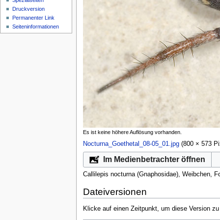
Spezialseiten
Druckversion
Permanenter Link
Seiten­­informationen
Es ist keine höhere Auflösung vorhanden.
Nocturna_Goethetal_08-05_01.jpg
‎
(800 × 573 P
Im Medienbetrachter öffnen
Callilepis nocturna (Gnaphosidae), Weibchen, F
Dateiversionen
Klicke auf einen Zeitpunkt, um diese Version zu