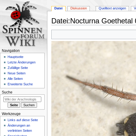
Datei
Diskussion
Quelltext anzeigen
V
Datei
:
Nocturna Goethetal 
Zur
Zur
Navigation
Suche
springen
springen
Navigation
Hauptseite
Letzte Änderungen
Zufällige Seite
Neue Seiten
Alle Seiten
Erweiterte Suche
Suche
Werkzeuge
Links auf diese Seite
Änderungen an
verlinkten Seiten