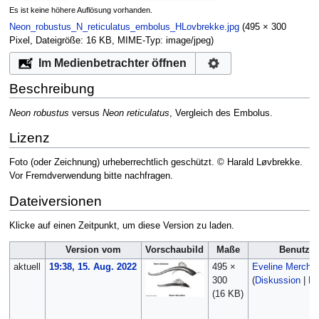
Es ist keine höhere Auflösung vorhanden.
Neon_robustus_N_reticulatus_embolus_HLovbrekke.jpg
‎
(495 × 300
Pixel, Dateigröße: 16 KB, MIME-Typ:
image/jpeg
)
Im Medienbetrachter öffnen
Beschreibung
Neon robustus
versus
Neon reticulatus
, Vergleich des Embolus.
Lizenz
Foto (oder Zeichnung) urheberrechtlich geschützt. © Harald Løvbrekke.
Vor Fremdverwendung bitte nachfragen.
Dateiversionen
Klicke auf einen Zeitpunkt, um diese Version zu laden.
Version vom
Vorschaubild
Maße
Benutzer
aktuell
19:38, 15. Aug. 2022
495 ×
Eveline Merche
300
(
Diskussion
|
Be
(16 KB)