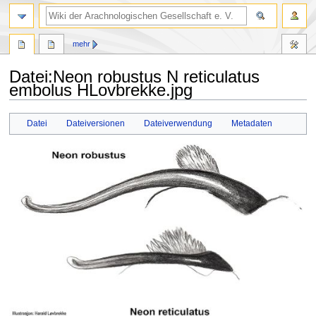
mehr
Datei
:
Neon robustus N reticulatus
embolus HLovbrekke.jpg
Zur
Zur
Datei
Dateiversionen
Dateiverwendung
Metadaten
Navigation
Suche
springen
springen