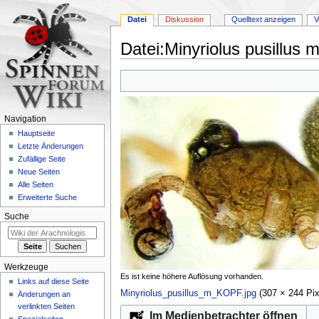
Datei
Diskussion
Quelltext anzeigen
V
Datei
:
Minyriolus pusillus 
Zur
Zur
Navigation
Suche
springen
springen
Navigation
Hauptseite
Letzte Änderungen
Zufällige Seite
Neue Seiten
Alle Seiten
Erweiterte Suche
Suche
Werkzeuge
Es ist keine höhere Auflösung vorhanden.
Links auf diese Seite
Minyriolus_pusillus_m_KOPF.jpg
‎
(307 × 244 Pi
Änderungen an
verlinkten Seiten
Im Medienbetrachter öffnen