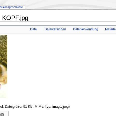
ersionsgeschichte
m KOPF.jpg
Datei
Dateiversionen
Dateiverwendung
Metada
xel, Dateigröße: 91 KB, MIME-Typ:
image/jpeg
)