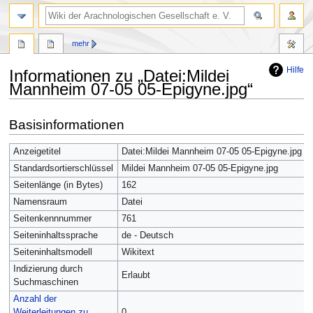
mehr
Hilfe
Informationen zu „Datei:Mildei
Mannheim 07-05 05-Epigyne.jpg“
Zur
Zur
Basisinformationen
Navigation
Suche
springen
springen
Anzeigetitel
Datei:Mildei Mannheim 07-05 05-Epigyne.jpg
Standardsortierschlüssel
Mildei Mannheim 07-05 05-Epigyne.jpg
Seitenlänge (in Bytes)
162
Namensraum
Datei
Seitenkennnummer
761
Seiteninhaltssprache
de - Deutsch
Seiteninhaltsmodell
Wikitext
Indizierung durch
Erlaubt
Suchmaschinen
Anzahl der
Weiterleitungen zu
0