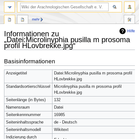
mehr
Hilfe
Informationen zu
„Datei:Microlinyphia pusilla m prosoma
profil HLovbrekke.jpg“
Zur
Zur
Basisinformationen
Navigation
Suche
springen
springen
Anzeigetitel
Datei:Microlinyphia pusilla m prosoma profil
HLovbrekke.jpg
Standardsortierschlüssel
Microlinyphia pusilla m prosoma profil
HLovbrekke.jpg
Seitenlänge (in Bytes)
132
Namensraum
Datei
Seitenkennnummer
16985
Seiteninhaltssprache
de - Deutsch
Seiteninhaltsmodell
Wikitext
Indizierung durch