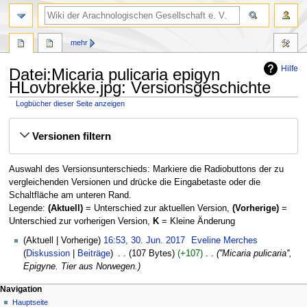
mehr
Hilfe
Datei:Micaria pulicaria epigyn
HLovbrekke.jpg: Versionsgeschichte
Logbücher dieser Seite anzeigen
Zur
Zur
Versionen filtern
Navigation
Suche
springen
springen
Auswahl des Versionsunterschieds: Markiere die Radiobuttons der zu
vergleichenden Versionen und drücke die Eingabetaste oder die
Schaltfläche am unteren Rand.
Legende:
(Aktuell)
= Unterschied zur aktuellen Version,
(Vorherige)
=
Unterschied zur vorherigen Version,
K
= Kleine Änderung
30.
Aktuell
Vorherige
16:53, 30. Jun. 2017
‎
Eveline Merches
Juni
Diskussion
Beiträge
‎
107 Bytes
+107
‎
''Micaria pulicaria'',
2017
Epigyne. Tier aus Norwegen.
Navigation
Hauptseite