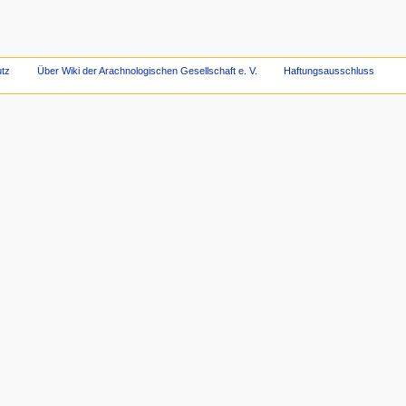
tz
Über Wiki der Arachnologischen Gesellschaft e. V.
Haftungsausschluss