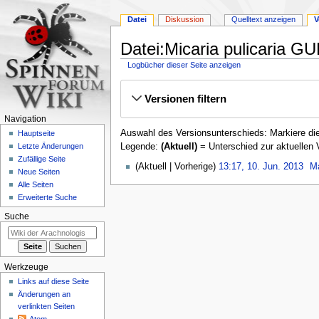
Datei
Diskussion
Quelltext anzeigen
V
Datei:Micaria pulicaria 
Logbücher dieser Seite anzeigen
Zur
Zur
Versionen filtern
Navigation
Suche
springen
springen
Navigation
Auswahl des Versionsunterschieds: Markiere die
Hauptseite
Legende:
(Aktuell)
= Unterschied zur aktuellen 
Letzte Änderungen
Zufällige Seite
10.
Aktuell
Vorherige
13:17, 10. Jun. 2013
‎
M
Neue Seiten
Juni
K
Alle Seiten
2013
e
Erweiterte Suche
i
Suche
n
e
B
e
Werkzeuge
a
Links auf diese Seite
r
Änderungen an
b
verlinkten Seiten
e