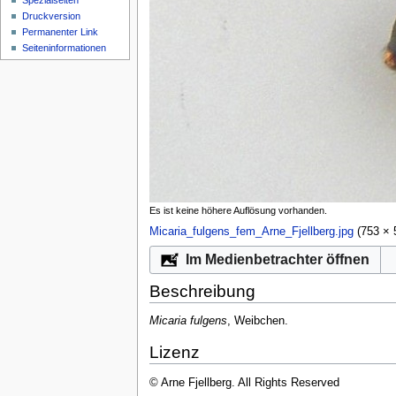
Spezialseiten
Druckversion
Permanenter Link
Seiten­­informationen
Es ist keine höhere Auflösung vorhanden.
Micaria_fulgens_fem_Arne_Fjellberg.jpg
‎
(753 × 
Im Medienbetrachter öffnen
Beschreibung
Micaria fulgens
, Weibchen.
Lizenz
© Arne Fjellberg. All Rights Reserved