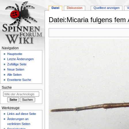
Datei
Diskussion
Quelltext anzeigen
V
Datei
:
Micaria fulgens fem 
Zur
Zur
Navigation
Suche
springen
springen
Navigation
Hauptseite
Letzte Änderungen
Zufällige Seite
Neue Seiten
Alle Seiten
Erweiterte Suche
Suche
Werkzeuge
Links auf diese Seite
Änderungen an
verlinkten Seiten